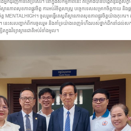
ួន និងអ្នកជុំវិញកាន់តែប្រសើរ។ នៅក្នុងសកម្មភាពនេះ គម្រោងបានបង្កើតនូវ​វគ្គស
្ថានភាពសុខភាពផ្លូវចិត្ត ការអប់រំចិត្តសាស្រ្ត បច្ចេកទេសសម្រាកចិត្តកាយ និងផ្តល
្ត MENTALHIGH។ ចូលរួម​ធ្វើតេស្តពីស្ថានភាពសុខភាពផ្លូវចិត្តយ៉ាងកុះករ។ កម
​ នេះសរបញ្ជាក់ពីការចូលរួម និង​គាំទ្រយ៉ាងពេញទំហឹងរបស់ថ្នាក់ដឹកនាំដល់សកម្ម
សិត​ក្នុងវិទ្យាស្ថានជាតិអប់រំទាំងមូល។