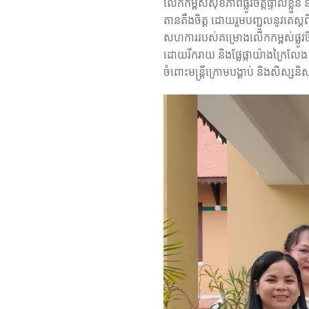
លើកកម្ពស់សុខភាពផ្លូវចិត្តផ្ទាល់ខ្ល
តានតឹងចិត្ត ដោយរួមបញ្ជូលនូវតេស្តពីស
សហការរបស់គម្រោងលើកកម្ពស់ផ្លូវចិត
ដោយរីករាយ និងផ្លែផ្កាយ៉ាងក្រៃលែង។
ចំពោះ​មន្ត្រីក្រោមបង្គាប់ និងសិស្សនិស្