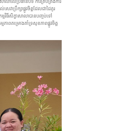
ិក្ខាសាលាលើប្រធានបទ ការគ្រប់គ្រងការ
់សេវាប្រឹក្សាផ្លូវចិត្តដែលជាដៃគូរ
្មវិធីសិក្ខាសាលា​បានបញ្ចប់ទៅ
ភាពគម្រោងគាំទ្រសុខភាពផ្លូវចិត្ត​