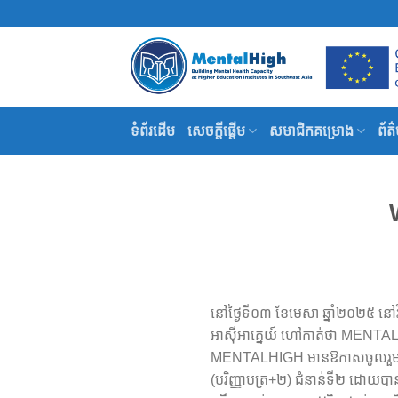
Skip
to
content
ទំព័រដើម
សេចក្តីផ្តើម
សមាជិកគម្រោង
ព័ត
នៅថ្ងៃទី​០៣ ខែមេសា ឆ្នាំ២០២៥​ នៅវិ
អាស៊ីអាគ្នេយ៍ ហៅកាត់ថា MENTALHIG
MENTALHIGH មានឱកាស​ចូលរួមជាមួយ​កម្
(បរិញ្ញាបត្រ+២) ជំនាន់ទី២ ដោយបាន