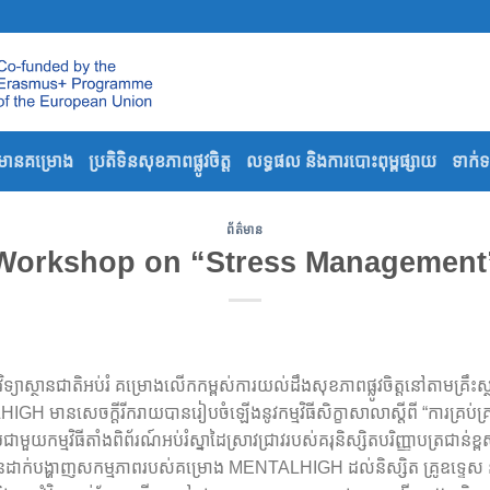
៌មានគម្រោង
ប្រតិទិនសុខភាពផ្លូវចិត្ត
លទ្ធផល និងការបោះពុម្ពផ្សាយ
ទាក់
ព័ត៌មាន
Workshop on “Stress Management
ទ្យាស្ថានជាតិអប់រំ គម្រោង​លើកកម្ពស់ការយល់ដឹងសុខភាពផ្លូវចិត្តនៅតាមគ្រឹះស្ថ
H មានសេចក្តីរីករាយ​បានរៀបចំឡើងនូវកម្មវិធីសិក្ខាសាលា​ស្តីពី “ការគ្រប់គ្
មវិធី​តាំងពិព័រណ៍អប់រំស្នាដៃស្រាវជ្រាវរបស់គរុនិស្សិតបរិញ្ញាបត្រជាន់ខ្ពស់អប់
ដាក់បង្ហាញ​សកម្មភាពរបស់គម្រោង​ MENTALHIGH ដល់និស្សិត គ្រូឧទ្ទេស និងថ