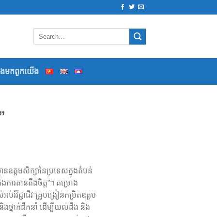
ទងមកពួកយើង
”
ាន​ឧត្តមសិក្សានៃប្រទេសក្នុងតំបន់
រងការតានតឹងចិត្ត”។ គម្រោង
រំវិជ្ជាជីវៈគ្រូបង្រៀនកម្រិតឧត្តម
្នាក់ដឹកនាំ ​ដើម្បីយល់ដឹង និង