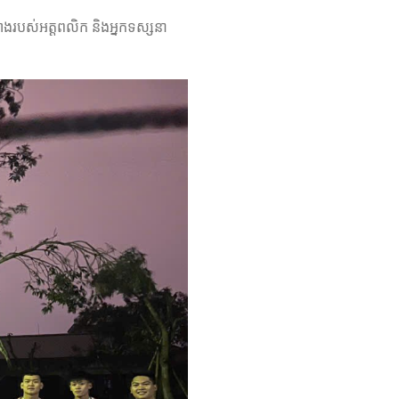
្វាងរបស់អត្តពលិក និងអ្នកទស្សនា