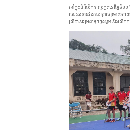
នៅក្នុងពិធីបើកការប្រកួតនៅថ្ងៃទី
សារៈសំខាន់នៃការរក្សាសុខុមាលភាពទ
ស្រីបានជម្រុញអ្នកចូលរួម និងលើកកម