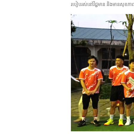
របៀបរស់នៅវិជ្ជមាន និងមានសុខភា