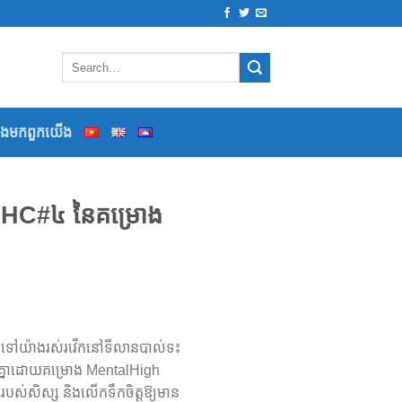
ទងមកពួកយើង
 MHC#៤ នៃគម្រោង
រឹត្តទៅយ៉ាងរស់រវើកនៅទីលានបាល់ទះ
ចំរួមគ្នាដោយគម្រោង MentalHigh
់សិស្ស និងលើកទឹកចិត្តឱ្យមាន