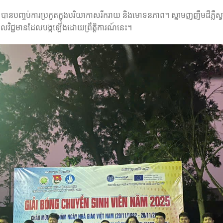
ឆិកា បានបញ្ចប់ការប្រកួតក្នុងបរិយាកាសរីករាយ និងមោទនភាព។ ស្នាមញញឹមដ៏ភ្លឺស
ាមពលវិជ្ជមានដែលបង្កឡើងដោយព្រឹត្តិការណ៍នេះ។