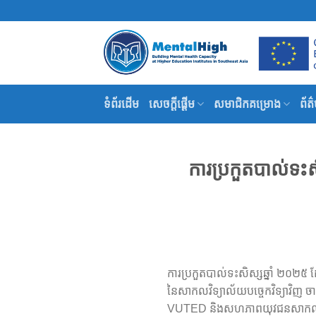
Skip
to
content
ទំព័រដើម
សេចក្តីផ្តើម
សមាជិកគម្រោង
ព័ត
ការប្រកួតបាល់ទ
ការប្រកួតបាល់ទះសិស្សឆ្នាំ ២០២៥ 
នៃសាកលវិទ្យាល័យបច្ចេកវិទ្យាវិញ ចាប
VUTED និងសហភាពយុវជនសាកលវិទ្