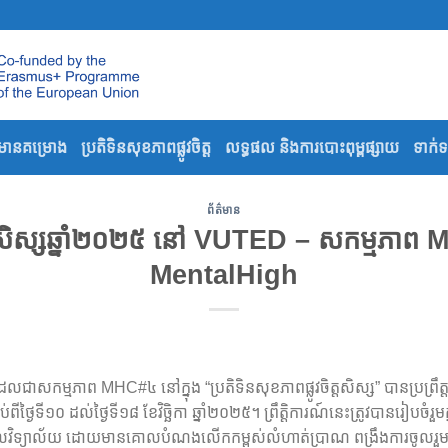
៌មានគម្រោង
ប្រតិទិនសុខភាពផ្លូវចិត្ត
លទ្ធផល និងការបោះពុម្ពផ្សាយ
ទាក់
ព័ត៌មាន
ះសិស្សឆ្នាំ២០២៥ នៅ VUTED – សកម្មភាព
MentalHigh
ដែលជាសកម្មភាព MHC#៤ នៅក្នុង “ប្រតិទិនសុខភាពផ្លូវចិត្តសិស្ស” បានប្រព្
់ពីថ្ងៃទី១០ ដល់ថ្ងៃទី១៨ ខែវិច្ឆិកា ឆ្នាំ២០២៥។ ព្រឹត្តិការណ៍នេះត្រូវបានរៀប
យាល័យ ដោយមានគោលបំណងលើកកម្ពស់លំហាត់ប្រាណ ពង្រឹងការចូលរួមរបស