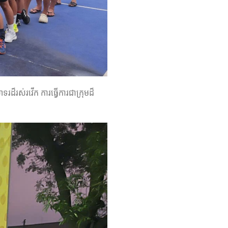
ដ៏រស់រវើក ការធ្វើការជាក្រុមដ៏