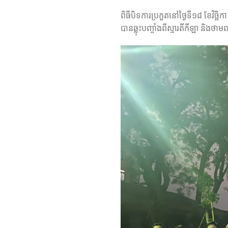
ពិធីបិទការប្រកួតនៅថ្ងៃទី១៨ ខែវិច្
បានឆ្លុះបញ្ចាំងពីស្មារតីកីឡា និងថ