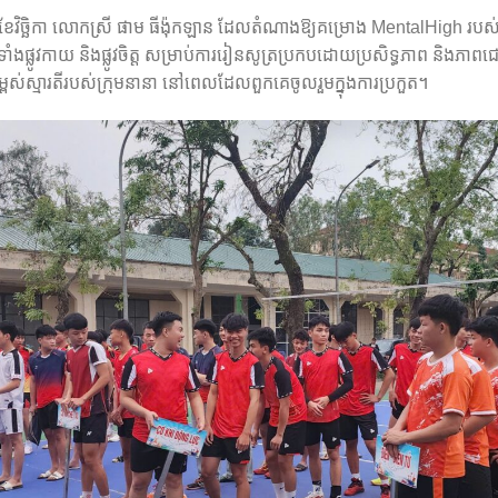
១០ ខែវិច្ឆិកា លោកស្រី ផាម ធីង៉ុកឡាន ដែលតំណាងឱ្យគម្រោង MentalHigh រប
ាំងផ្លូវកាយ និងផ្លូវចិត្ត សម្រាប់ការរៀនសូត្រប្រកបដោយប្រសិទ្ធភាព និ
្ពស់ស្មារតីរបស់ក្រុមនានា នៅពេលដែលពួកគេចូលរួមក្នុងការប្រកួត។