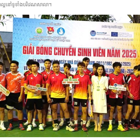
ពល្អនៅទូទាំងបរិវេណសាលា។