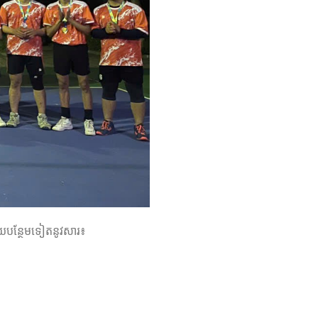
ាយបន្ថែមទៀតនូវសារ៖