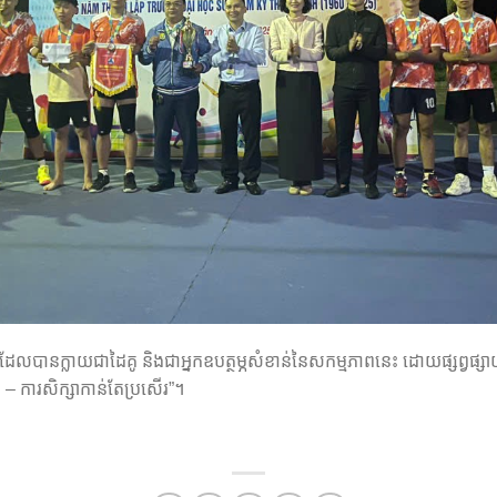
ែលបានក្លាយជាដៃគូ និងជាអ្នកឧបត្ថម្ភសំខាន់នៃសកម្មភាពនេះ ដោយផ្សព្វផ្ស
 – ការសិក្សាកាន់តែប្រសើរ”។