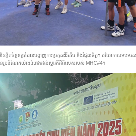
សិតចំនួនប្រាំបានបង្ហាញការប្រកួតដ៏រំភើប និងរំជួលចិត្ត។ បរិយាកាសអបអរសាទរ
់ បានរួមចំណែកយ៉ាងធំធេងដល់ស្មារតីដ៏ពិសេសរបស់ MHC#4។