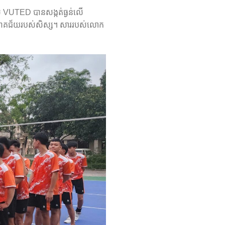
ស់ VUTED បានសង្កត់ធ្ងន់លើ
ងភាពជោគជ័យរបស់សិស្ស។ សាររបស់លោក