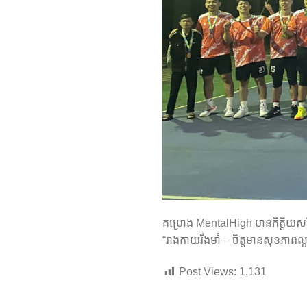
គម្រោង MentalHigh មានកិត្តិយសដ
“រាងកាយរឹងមាំ – ចិត្តមានសុខភាពល្អ
Post Views:
1,131