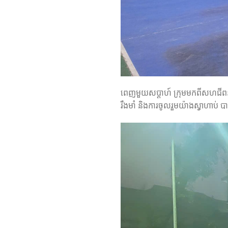
ពេញមួយសប្តាហ៍ ក្រុមមកពីសហជីពនិស្
រឹងមាំ និងការចូលរួមយ៉ាងស្វាហាប