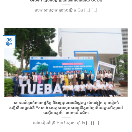
Groen ធ្វើបទបង្ហាញនៅវេទិកាហាណូយ ២០២៥
លោកសាស្ត្រាចារ្យវេជ្ជបណ្ឌិត Gu [...] [...]
06
វិច្ឆិកា
សាកលវិទ្យាល័យសេដ្ឋកិច្ច និងរដ្ឋបាលពាណិជ្ជកម្ម ថាយង្វៀន បានរៀបចំ
សន្និសីទអន្តរជាតិ “កសាងសមត្ថភាពសុខភាពផ្លូវចិត្តនៅស្ថាប័នឧត្តមសិក្សានៅ
អាស៊ីអាគ្នេយ៍” ដោយជោគជ័យ
នៅរសៀលថ្ងៃទី ២៣ ខែតុលា ឆ្នាំ ២ [...] [...]