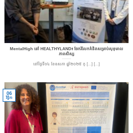
MentalHigh នៅ HEALTHYLAND៖ ចែករំលែកគំនិតសម្រាប់សុខុមាល
ភាពសិស្ស
នៅថ្ងៃទី១៤ ខែឧសភា ឆ្នាំ២០២៥ ក្ [...] [...]
06
វិច្ឆិកា