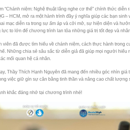
 “Chánh niệm: Nghệ thuật lắng nghe cơ thể” chính thức diễn r
 – HCM, mở ra một hành trình đầy ý nghĩa giúp các bạn sinh v
hai mạc diễn ra trong sự ấm áp và cởi mở, sự hiện diện và hưởn
lực to lớn để chương trình lan tỏa những giá trị tốt đẹp và nhâ
nh viên đã được tìm hiểu về chánh niệm, cách thực hành trong 
hể. Những chia sẻ sâu sắc từ diễn giả đã giúp mọi người hiểu r
các mối quan hệ cá nhân.
 dạy, Thầy Thích Hạnh Nguyên đã mang đến nhiều góc nhìn giá tr
ong việc giữ gìn sự cân bằng tinh thần và nâng cao chất lượng 
nh khắc đáng nhớ tại chương trình nhé!