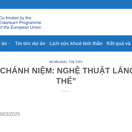
 án
Tin tức dự án
Lịch sức khoẻ tinh thần
Kết quả và
HCMUSSH
,
TIN TỨC
“CHÁNH NIỆM: NGHỆ THUẬT LẮN
THỂ”
23/03/2025