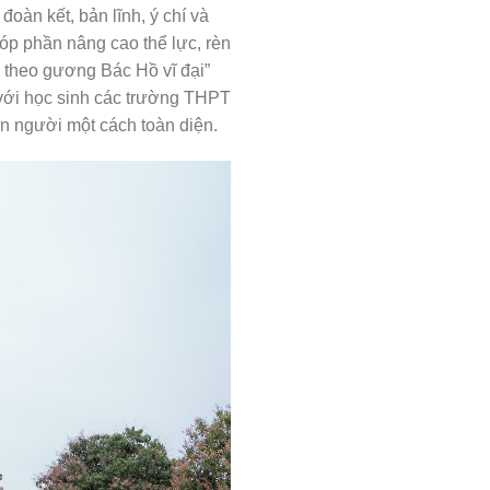
oàn kết, bản lĩnh, ý chí và
óp phần nâng cao thể lực, rèn
ể theo gương Bác Hồ vĩ đại”
i với học sinh các trường THPT
con người một cách toàn diện.