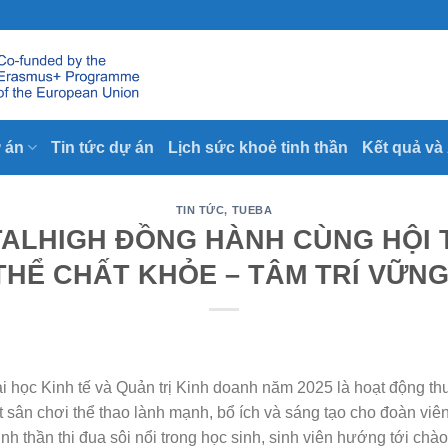
 án
Tin tức dự án
Lịch sức khoẻ tinh thần
Kết quả và
TIN TỨC
,
TUEBA
TALHIGH ĐỒNG HÀNH CÙNG HỘI 
 THỂ CHẤT KHỎE – TÂM TRÍ VỮN
i học Kinh tế và Quản trị Kinh doanh năm 2025 là hoạt động thư
sân chơi thể thao lành mạnh, bổ ích và sáng tạo cho đoàn viên
tinh thần thi đua sôi nổi trong học sinh, sinh viên hướng tới 