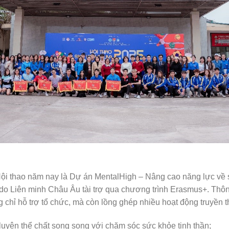
ội thao năm nay là Dự án MentalHigh – Nâng cao năng lực về s
o Liên minh Châu Âu tài trợ qua chương trình Erasmus+. Thôn
 chỉ hỗ trợ tổ chức, mà còn lồng ghép nhiều hoạt động truyền 
luyện thể chất song song với chăm sóc sức khỏe tinh thần;