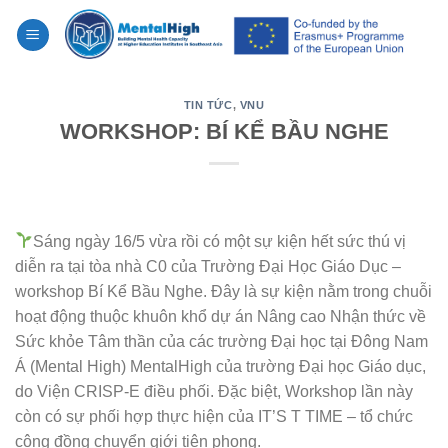
Skip
to
content
TIN TỨC
,
VNU
WORKSHOP: BÍ KỂ BẦU NGHE
Sáng ngày 16/5 vừa rồi có một sự kiện hết sức thú vị
diễn ra tại tòa nhà C0 của Trường Đại Học Giáo Dục –
workshop Bí Kể Bầu Nghe. Đây là sự kiện nằm trong chuỗi
hoạt động thuộc khuôn khổ dự án Nâng cao Nhận thức về
Sức khỏe Tâm thần của các trường Đại học tại Đông Nam
Á (Mental High) MentalHigh của trường Đại học Giáo dục,
do Viện CRISP-E điều phối. Đặc biệt, Workshop lần này
còn có sự phối hợp thực hiện của IT’S T TIME – tổ chức
cộng đồng chuyển giới tiên phong.