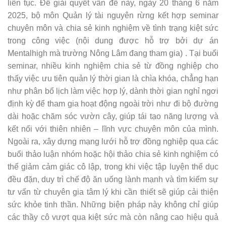
liên tục. Để giải quyết vấn đề này, ngày 20 tháng 6 năm
2025, bộ môn Quản lý tài nguyên rừng kết hợp seminar
chuyên môn và chia sẻ kinh nghiệm về tình trạng kiệt sức
trong công việc (nội dung được hỗ trợ bởi dự án
Mentalhigh mà trường Nông Lâm đang tham gia) . Tại buổi
seminar, nhiều kinh nghiệm chia sẻ từ đồng nghiệp cho
thấy việc ưu tiên quản lý thời gian là chìa khóa, chẳng hạn
như phân bổ lịch làm việc hợp lý, dành thời gian nghỉ ngơi
định kỳ để tham gia hoạt động ngoài trời như đi bộ đường
dài hoặc chăm sóc vườn cây, giúp tái tạo năng lượng và
kết nối với thiên nhiên – lĩnh vực chuyên môn của mình.
Ngoài ra, xây dựng mạng lưới hỗ trợ đồng nghiệp qua các
buổi thảo luận nhóm hoặc hội thảo chia sẻ kinh nghiệm có
thể giảm cảm giác cô lập, trong khi việc tập luyện thể dục
đều đặn, duy trì chế độ ăn uống lành mạnh và tìm kiếm sự
tư vấn từ chuyên gia tâm lý khi cần thiết sẽ giúp cải thiện
sức khỏe tinh thần. Những biện pháp này không chỉ giúp
các thầy cô vượt qua kiệt sức mà còn nâng cao hiệu quả