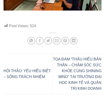
Post Views:
524
TỌA ĐÀM “THẤU HIỂU BẢN
THÂN – CHĂM SÓC SỨC
HỘI THẢO: YÊU HIỂU BIẾT
KHỎE CÙNG SHINING
– SỐNG TRÁCH NHIỆM
MIND” TẠI TRƯỜNG ĐẠI
HỌC KINH TẾ VÀ QUẢN
TRỊ KINH DOANH