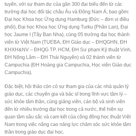
tuyến, với sự tham dự của gần 300 đại biểu đến từ các
trường đại học đối tác châu Âu và Đông Nam Á, bao gồm:
Đại học Khoa học Ứng dụng Hamburg (Đức – đơn vị điều
phối), Đại học Khoa học Ứng dụng Turku (Phần Lan), Đại
học Jaume I (Tây Ban Nha), cùng 05 trường đại học thành
viên từ Việt Nam (TUEBA, ĐH Giáo dục – ĐHQGHN, ĐH
KHXH&NV – ĐHQG TP. HCM, ĐH Sư phạm Kỹ thuật Vinh,
ĐH Nông Lâm – ĐH Thái Nguyên) và 02 thành viên từ
Campuchia (ĐH Hoàng gia Campuchia, Học viện Giáo dục
Campuchia).
Đặc biệt, hội thảo còn có sự tham gia của các nhà quản lý
giáo dục, các chuyên gia và bác sĩ trong lĩnh vực tâm lý –
sức khỏe tâm thần, cùng giảng viên, cán bộ và sinh viên
đến từ nhiều trường đại học trong cả nước, thể hiện sự
quan tâm sâu sắc và cam kết của cộng đồng học thuật Việt
Nam trong việc nâng cao năng lực chăm sóc sức khỏe tâm
thần trong giáo dục đại học.