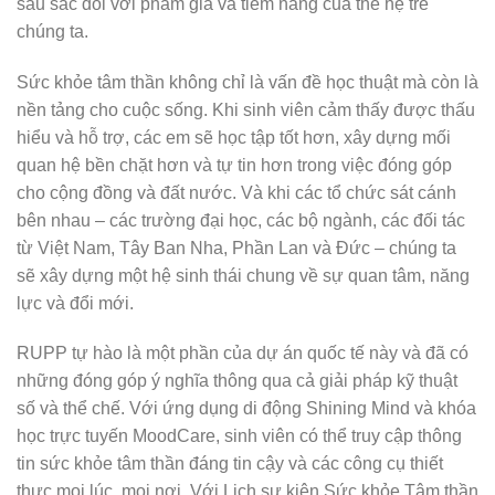
sâu sắc đối với phẩm giá và tiềm năng của thế hệ trẻ
chúng ta.
Sức khỏe tâm thần không chỉ là vấn đề học thuật mà còn là
nền tảng cho cuộc sống. Khi sinh viên cảm thấy được thấu
hiểu và hỗ trợ, các em sẽ học tập tốt hơn, xây dựng mối
quan hệ bền chặt hơn và tự tin hơn trong việc đóng góp
cho cộng đồng và đất nước. Và khi các tổ chức sát cánh
bên nhau – các trường đại học, các bộ ngành, các đối tác
từ Việt Nam, Tây Ban Nha, Phần Lan và Đức – chúng ta
sẽ xây dựng một hệ sinh thái chung về sự quan tâm, năng
lực và đổi mới.
RUPP tự hào là một phần của dự án quốc tế này và đã có
những đóng góp ý nghĩa thông qua cả giải pháp kỹ thuật
số và thể chế. Với ứng dụng di động Shining Mind và khóa
học trực tuyến MoodCare, sinh viên có thể truy cập thông
tin sức khỏe tâm thần đáng tin cậy và các công cụ thiết
thực mọi lúc, mọi nơi. Với Lịch sự kiện Sức khỏe Tâm thần