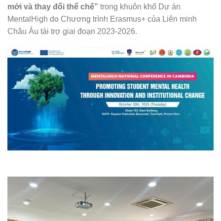
mới và thay đổi thể chế”
trong khuôn khổ Dự án
MentalHigh do Chương trình Erasmus+ của Liên minh
Châu Âu tài trợ giai đoạn 2023-2026.