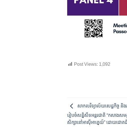
Post Views:
1,092
សាកលវិទ្យាល័យសេដ្ឋកិច្ច និង
រៀបចំសន្និសីទអន្តរជាតិ “កសាងសមត្ថ
សិក្សានៅអាស៊ីអាគ្នេយ៍” ដោយជោគ