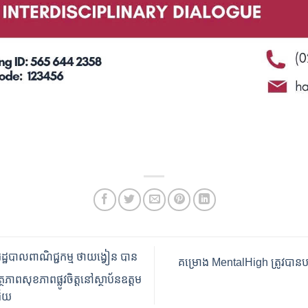
រដ្ឋបាលពាណិជ្ជកម្ម ថាយង្វៀន បាន
គម្រោង MentalHigh ត្រូវបានបង្ហាញន
ភាពសុខភាពផ្លូវចិត្តនៅស្ថាប័នឧត្តម
ជ័យ