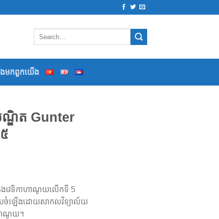
ទងមកពួកយើង
បណ្ឌិត Gunter
២៥
ក្នុងវេទិកាហាណូយលើកទី 5
វបានរៀបចំឡើងដោយសាកលវិទ្យាល័យ
ងហាណូយ។