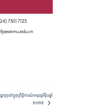
ៅក្នុងព្រឹត្តិការណ៍អនុវត្តអឺរ៉ុបឆ្នាំ
២០២៥