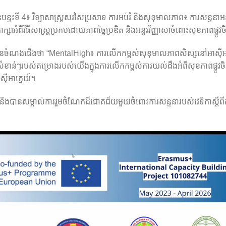
ទះទី 4៖ វិទ្យាសាស្ត្រសរសៃប្រសាទ ការអប់រំ និងសុខុមាលភាព៖ ការសន្ទនាអន្តរ
ភាក្សាអំពីវិធីសាស្រ្តប្រកបដោយភាពច្នៃប្រឌិត និងអន្តរវិញ្ញាសាចំពោះសុខភាពផ្លូវចិ
ចំណងជើងថា “MentalHigh៖ ការលើកកម្ពស់សុខុមាលភាពសិស្សនៅអាស៊ីអាគ្
ន់ៗរបស់គម្រោងរបស់យើងក្នុងការលើកកម្ពស់ការយល់ដឹងអំពីសុខភាពផ្លូវចិត
៊ីអាគ្នេយ៍។
ិងបានសម្គាល់ការរួមចំណែកដ៏ជោគជ័យមួយចំពោះការសន្ទនារបស់វេទិកាស្តីពីការជំរ