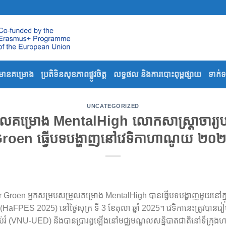
៌មានគម្រោង
ប្រតិទិនសុខភាពផ្លូវចិត្ត
លទ្ធផល និងការបោះពុម្ពផ្សាយ
ទាក់
UNCATEGORIZED
រួលគម្រោង MentalHigh លោកសាស្ត្រាចារ្យ
roen ធ្វើបទបង្ហាញនៅវេទិកាហាណូយ ២០
nter Groen អ្នកសម្របសម្រួលគម្រោង MentalHigh បានធ្វើបទបង្ហាញមួយនៅ
អប់រំ (HaFPES 2025) នៅថ្ងៃសុក្រ ទី 3 ខែតុលា ឆ្នាំ 2025។ វេទិកានេះត្រូ
់រំ (VNU-UED) និងបានប្រារព្ធឡើងនៅមជ្ឈមណ្ឌលសន្និបាតជាតិនៅទីក្រុ