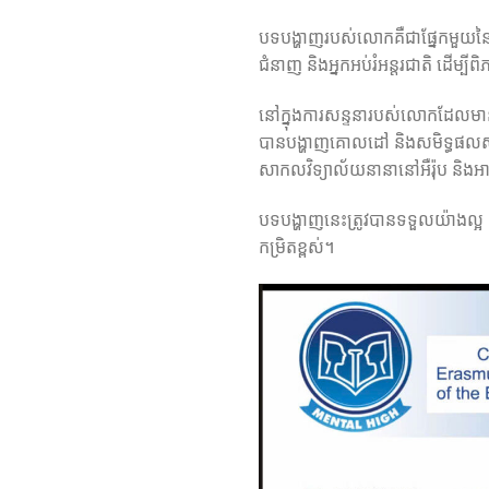
បទបង្ហាញរបស់លោកគឺជាផ្នែកមួយនៃបន្
ជំនាញ និងអ្នកអប់រំអន្តរជាតិ ដើម្បីពិ
នៅក្នុងការសន្ទនារបស់លោកដែលមាន
បានបង្ហាញគោលដៅ និងសមិទ្ធផលសំខា
សាកលវិទ្យាល័យនានានៅអឺរ៉ុប និងអាស
បទបង្ហាញនេះត្រូវបានទទួលយ៉ាងល្អ ន
កម្រិតខ្ពស់។