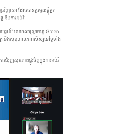
វិញ្ញាសា ដែលបានប្រមូលផ្តុំអ្នក
ត្ត និងការអប់រំ។
នេយ៍” លោកសាស្ត្រាចារ្យ Groen
្ត និងសុខុមាលភាពសិស្សនៅទូទាំង
ុញសុខភាពផ្លូវចិត្តក្នុងការអប់រំ