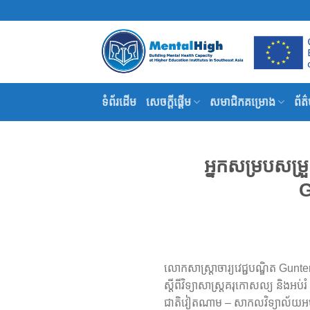
Skip
to
content
ទំព័រដើម
សេចក្តីផ្តើម
សមាជិកគម្រោង
ព័ត
អ្នកសម្របសម្
G
លោកសាស្ត្រាចារ្យវេជ្ជបណ្ឌិត Gu
ស្តីពីវិទ្យាសាស្ត្រគរុកោសល្យ និង
ជាតិវៀតណាម – សាកលវិទ្យាល័យអប