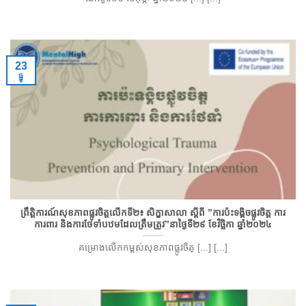
23
ធ្នូ
ព្រឹត្តិការណ៍សុខភាពផ្លូវចិត្តលើកទី២៖ សិក្ខាសាលា ស្ដីពី ”ការប៉ះទង្គិចផ្លូវចិត្ត ការ
ការពារ និងការថែទាំបឋមដែលត្រឹមត្រូវ”នាថ្ងៃទី២៩ ខែវិចិ្ឆកា ឆ្នាំ២០២៤
គម្រោងលើកកម្ពស់សុខភាពផ្លូវចិត្ [...] [...]