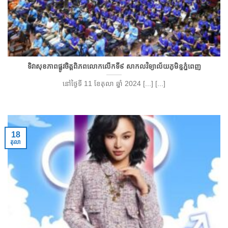
ទិវាសុខភាពផ្លូវចិត្តពិភពលោកលើកទី៩ សាកលវិទ្យាល័យភូមិន្ទភ្នំពេញ
នៅថ្ងៃទី 11 ខែតុលា ឆ្នាំ 2024 [...] [...]
18
តុលា