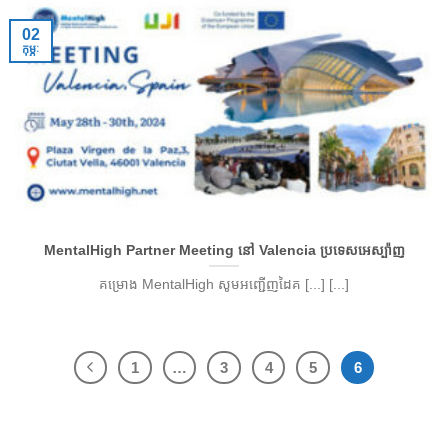
02
កុម្ភៈ
MentalHigh Partner Meeting នៅ Valencia ប្រទេសអេស្ប៉ាញ
គម្រោង MentalHigh សូមអញ្ជើញដៃគ [...] [...]
1
…
3
4
5
6