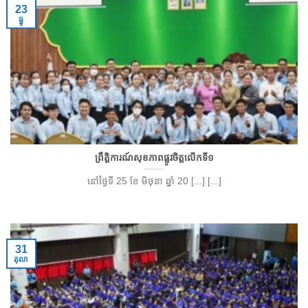
23
ធ្នូ
ព្រឹត្តិការណ៍សុខភាពផ្លូវចិត្តលើកទី១
នៅថ្ងៃទី 25 ខែ មិថុនា ឆ្នាំ 20 [...] [...]
31
តុលា