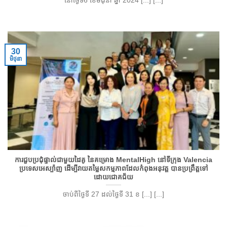
នៅថ្ងៃទី6 ខែមិងុនា ឆ្នាំ 2024 [...] [...]
30
មិថុនា
ការជួបប្រជុំផ្ទាល់ជាមួយដៃគូ នៃគម្រោង MentalHigh នៅទីក្រុង Valencia
ប្រទេសអេស្ប៉ាញ ដើម្បីវាយតម្លៃសកម្មភាពដែលកំពុងអនុវត្ត បានប្រព្រឹត្តទៅ
ដោយជោគជ័យ
ចាប់ពីថ្ងៃទី 27 ដល់ថ្ងៃទី 31 ខ [...] [...]