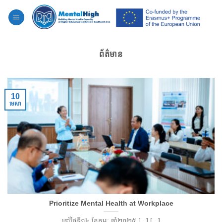
Skip
to
content
ព័ត៌មាន
10
មេសា
Prioritize Mental Health at Workplace
នៅថ្ងៃទី​១៤ ខែកុម្ភៈ ឆ្នាំ២០២៥ [...] [...]