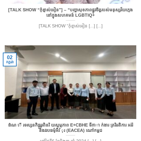
[TALK SHOW “កុំខ្មាស់អៀន”] – “បញ្ហាសុខភាពផ្លូវចិត្តរបស់មនុស្សវ័យក្មេង
នៅក្នុងសហគមន៍ LGBTIQ+
[TALK SHOW “កុំខ្មាស់អៀន [...] [...]
02
កក្កដា
ដំណ ើ រទស្សនកិច្ត្ចរួរពិនរិ យស្កម្មភាព E+CBHE ទីភាា ក់ងារ ត្ររិររតិការ អរ់រំ
និងវរបធម្៌អឺរ ៉ុរ (EACEA) ណៅកម្ពជ