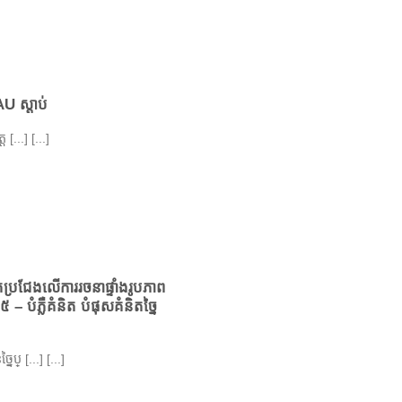
U ស្តាប់
 [...] [...]
រជែងលើការរចនាផ្ទាំងរូបភាព
៥ – បំភ្លឺគំនិត បំផុសគំនិតច្នៃ
្ [...] [...]