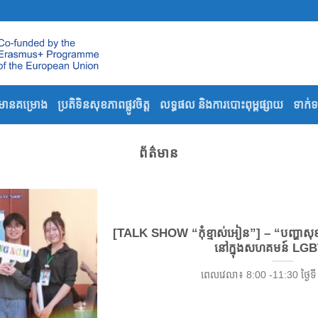
៌មានគម្រោង
ប្រតិទិនសុខភាពផ្លូវចិត្ត
លទ្ធផល និងការបោះពុម្ពផ្សាយ
ទាក់
ព័ត៌មាន
[TALK SHOW “កុំខ្មាស់អៀន”] – “បញ្ហាសុខភាព
នៅក្នុងសហគមន៍ LG
ពេលវេលា៖ 8:00 -11:30 ថ្ងៃទី 20