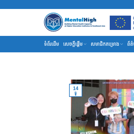
Skip
to
content
ទំព័រដើម
សេចក្តីផ្តើម
សមាជិកគម្រោង
ព័ត
14
ធ្នូ