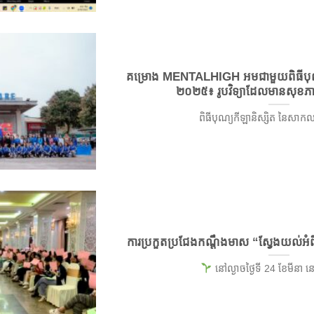
គម្រោង MENTALHIGH អមជាមួយពិធីបុណ្
២០២៥៖ រូបវិទ្យាដែលមានសុខភាពល្
ពិធីបុណ្យកីឡានិស្សិត នៃសាកលវិទ
ការប្រកួតប្រជែងកណ្តឹងមាស “ស្វែងយល់អំពី
នៅល្ងាចថ្ងៃទី 24 ខែមីនា នៅក្