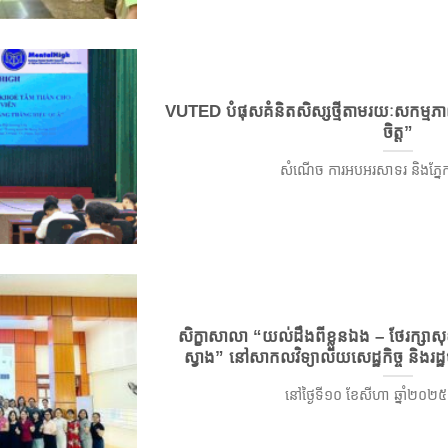
VUTED បំផុសគំនិតសិស្សថ្មីតាមរយៈសកម្មភាពទ
ចិត្ត”
សំណើច ការអបអរសាទរ និងភ្នែកផ្ត
សិក្ខាសាលា “យល់ដឹងពីខ្លួនឯង – ថែរក្សាសុ
ស្វាង” នៅសាកលវិទ្យាល័យសេដ្ឋកិច្ច និងរដ
នៅថ្ងៃទី១០ ខែសីហា ឆ្នាំ២០២៥ សិ