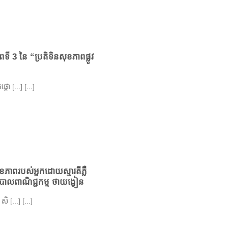
ី 3 នៃ “ប្រតិទិនសុខភាពផ្លូវ
ោ [...] [...]
ខភាពរបស់អ្នកដោយស្មារតីភ្លឺ
្ឋបាលពាណិជ្ជកម្ម ថាយង្វៀន
 [...] [...]