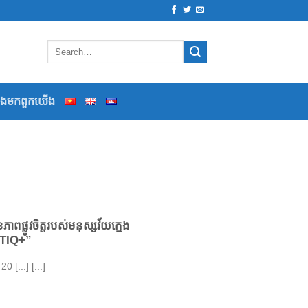
ទងមកពួកយើង
ផ្លូវចិត្តរបស់មនុស្សវ័យក្មេង
BTIQ+”
 [...] [...]