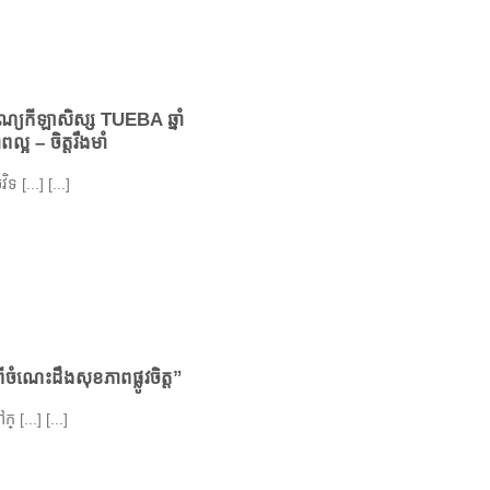
យកីឡាសិស្ស TUEBA ឆ្នាំ
អ – ចិត្តរឹងមាំ
 [...] [...]
ចំណេះដឹងសុខភាពផ្លូវចិត្ត”
 [...] [...]