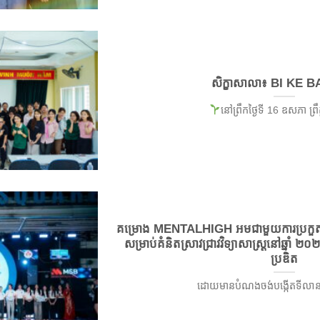
សិក្ខាសាលា៖ BI KE BA
នៅព្រឹកថ្ងៃទី 16 ឧសភា ព្រឹត្ត
គម្រោង MENTALHIGH អមជាមួយការប្រកួតប្
សម្រាប់គំនិតស្រាវជ្រាវវិទ្យាសាស្ត្រនៅឆ្នាំ ២០២
ប្រឌិត
ដោយមានបំណងចង់បង្កើតទីលានច្នៃប