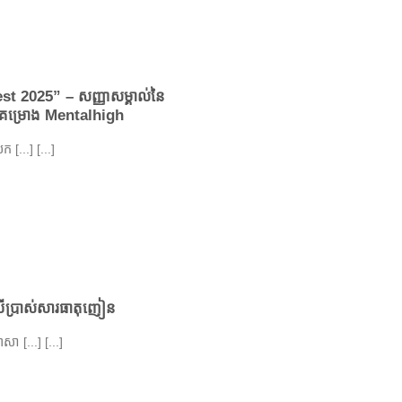
t 2025” – សញ្ញាសម្គាល់នៃ
នៃគម្រោង Mentalhigh
 [...] [...]
្រើប្រាស់សារធាតុញៀន
ា [...] [...]