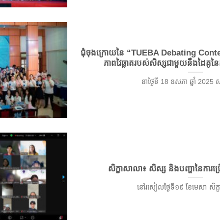
ជុំចុងក្រោយនៃ “TUEBA Debating Contes
ភាពវៃឆ្លាតរបស់សិស្សជាមួយនឹងដៃគូ
នាថ្ងៃទី 18 ឧសភា ឆ្នាំ 2025 សក
សិក្ខាសាលា៖ សិស្ស និងបញ្ហានៃការប
នៅរសៀលថ្ងៃទី១៩ ខែមេសា សិក្ខាស