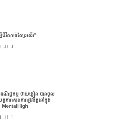
បីជីវិតកាន់តែប្រសើរ”
] [...]
លពាណិជ្ជកម្ម ថាយង្វៀន បានចូល
្ថភាពសុខភាពផ្លូវចិត្តនៅក្នុង
ោង MentalHigh
...] [...]