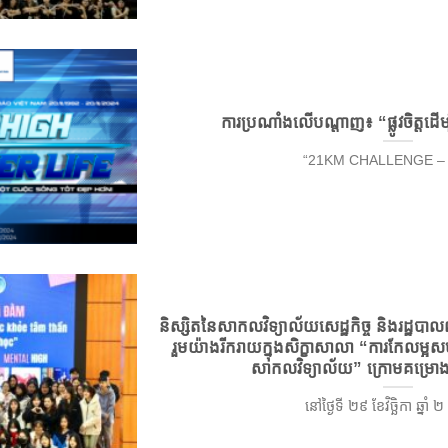
ការប្រណាំងលើបណ្តាញ៖ “ផ្លូវចិត្តដើម្
“21KM CHALLENGE – [...
និស្សិតនៃសាកលវិទ្យាល័យសេដ្ឋកិច្ច និងរដ្ឋបា
រួមយ៉ាងរីករាយក្នុងសិក្ខាសាលា “ការកែលម្អសមត
សាកលវិទ្យាល័យ” ក្រោមគម្រ
នៅថ្ងៃទី ២៩ ខែវិច្ឆិកា ឆ្នាំ ២ [