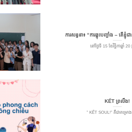
ការសន្ទនា៖ “ការឆ្លុះបញ្ចាំង – តើខ្ញុំ
នៅថ្ងៃទី 15 ខែវិច្ឆិកាឆ្នាំ 20 [
KẾT ព្រលឹង!
” KẾT SOUL!” គឺជាគម្រោងដ [