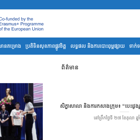
៌មានគម្រោង
ប្រតិទិនសុខភាពផ្លូវចិត្ត
លទ្ធផល និងការបោះពុម្ពផ្សាយ
ទាក់
ព័ត៌មាន
សិក្ខាសាលា និងការកសាងក្រុម៖ “បេះដូងរួបរួ
នៅព្រឹកថ្ងៃទី ២៧ ខែតុលា ឆ្នាំ 