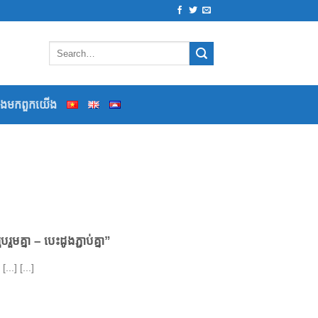
ទងមកពួកយើង
មគ្នា – បេះដូងភ្ជាប់គ្នា”
[...] [...]