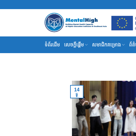
Skip
to
content
ទំព័រដើម
សេចក្តីផ្តើម
សមាជិកគម្រោង
ព័ត
14
ធ្នូ