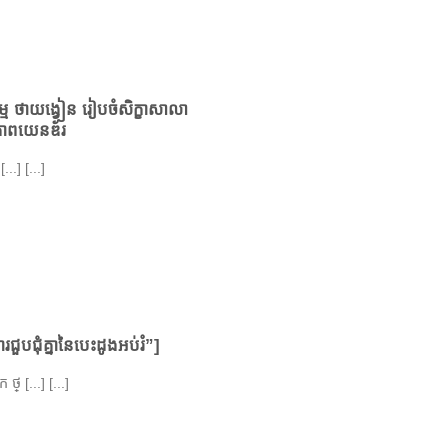
ម្ម ថាយង្វៀន រៀបចំសិក្ខាសាលា
ភាពយេនឌ័រ
...] [...]
ួបជុំគ្នានៃបេះដូងអប់រំ”]
្ [...] [...]