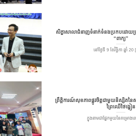
សិក្ខាសាលាជំនាញទំនាក់ទំនងប្រកបដោយប្
“ពាក្យ”
នៅថ្ងៃទី 9 ខែវិច្ឆិកា ឆ្នាំ 20 [
ព្រឹត្តិការណ៍សុខភាពផ្លូវចិត្តជាមួយនិស្សិត
ព្រៃឈើថៃង្វៀន
ក្នុងនាមជាផ្នែកមួយនៃគម្រោងលេខ