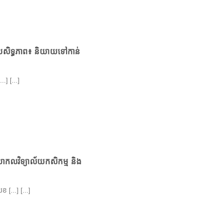
រសិទ្ធភាព៖ និយាយទៅកាន់
...] [...]
នៃសាកលវិទ្យាល័យកសិកម្ម និង
 [...] [...]