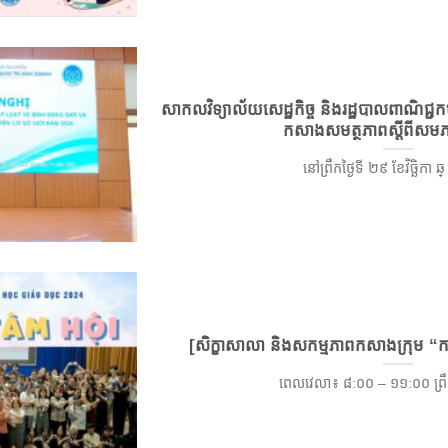
សាកលវិទ្យាល័យសេដ្ឋកិច្ច និងរដ្ឋបាលពាណិជ្ជក
កសាងសមត្ថភាពស្តីពីសម
នៅព្រឹកថ្ងៃទី ២៩ ខែវិច្ឆិកា ឆ្ [
[សិក្ខាសាលា និងសកម្មភាពកសាងក្រុម “ការជ
ពេលវេលា៖ ៨:០០ – ១១:០០ ព្រឹក ថ