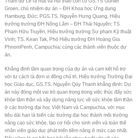
Tham dự Lễ ra mắt và hội thảo còn có GS.TS Gunter
Groen, chủ nhiệm dự án – ĐH Khoa học Ứng dụng
Hamburg, Đức; PGS.TS. Nguyễn Hưng Quang, Hiệu
trưởng trường ĐH Nông Lâm – ĐH Thái Nguyên; TS
Phạm Hữu Truyền, Hiệu trưởng trường Sư phạm Kỹ thuật
Vinh; TS. Kean Tak, Phó Hiệu trưởng ĐH Hoàng Gia
PhnomPenh, Campuchia; cùng các thành viên thuộc dự
án.
Khẳng định tầm quan trọng của dự án và cam kết hỗ trợ
với tư cách là đơn vị đồng chủ trì, Hiệu trưởng Trường Đại
học Giáo dục, GS.TS. Nguyễn Qúy Thanh khẳng định: Dự
án này đóng một vai trò quan trọng trong việc thúc đẩy sức
khỏe tâm thần và xây dựng năng lực về sức khỏe tâm thần
ở các trường đại học Việt Nam và Campuchia, với mục
tiêu dài hạn là biến các trường đại học thành môi trường
nâng cao sức khỏe, tạo cơ hội cho sinh viên và toàn thể
nhân viên giáo dục phát triển tiềm năng ở mức cao nhất.