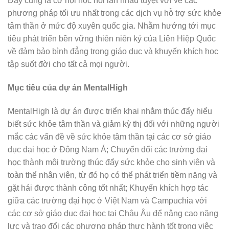
Đây cũng là cơ hội học hỏi lẫn nhau tuyệt vời về các
phương pháp tối ưu nhất trong các dịch vụ hỗ trợ sức khỏe
tâm thần ở mức độ xuyên quốc gia. Nhằm hướng tới mục
tiêu phát triển bền vững thiên niên kỷ của Liên Hiệp Quốc
về đảm bảo bình đẳng trong giáo dục và khuyến khích học
tập suốt đời cho tất cả mọi người.
Mục tiêu của dự án
MentalHigh
MentalHigh là dự án được triển khai nhằm thúc đẩy hiểu
biết sức khỏe tâm thần và giảm kỳ thị đối với những người
mắc các vấn đề về sức khỏe tâm thần tại các cơ sở giáo
dục đại học ở Đông Nam Á; Chuyển đổi các trường đại
học thành môi trường thúc đẩy sức khỏe cho sinh viên và
toàn thể nhân viên, từ đó họ có thể phát triển tiềm năng và
gặt hái được thành công tốt nhất; Khuyến khích hợp tác
giữa các trường đại học ở Việt Nam và Campuchia với
các cơ sở giáo dục đại học tại Châu Âu để nâng cao năng
lực và trao đổi các phương pháp thực hành tốt trong việc