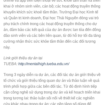
online và app trên điện thoại về sức khoẻ tâm thần và triển
khai ở nhóm sinh viên, cán bộ; các hoạt động truyền thông
khuyến khích sức khoẻ tâm thần. Trường Đại học Kinh tế
và Quản trị kinh doanh, Đại học Thái Nguyên đóng vai trò
phụ trách chính trong các hoạt động truyền thông cho dự
án, đảm bảo các kết quả của dự án được lan tỏa đến đông
đảo sinh viên và các bên liên quan, từ đó hỗ trợ tối đa tăng
cường nhận thức sức khỏe tâm thần đến các đối tượng
này.
Link giới thiệu dự án tại
TUEBA:
http://mentalhigh.tueba.edu.vn/
Trong 3 ngày diễn ra dự án, các đối tác dự án giới thiệu về
tổ chức và giới thiệu tổng quan dự án và thảo luận về quá
trình phối hợp giữa các bên đối tác. Từ đó định hình tiếp
cận công nghệ sử dụng trong dự án và kế hoạch triển khai
trong tương lai: thảo luận sôi nổi về thiết kế các nghiên
cứu khác nhau trong dự án; các nền tảng số dùng để