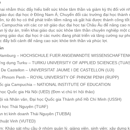
h
hai nhằm thúc đẩy hiểu biết sức khỏe tâm thần và giảm kỳ thị đối với
 giáo dục đại học ở Đông Nam Á; Chuyển đổi các trường đại học thành
ên, từ đó họ có thể phát triển tiềm năng và gặt hái được thành công tố
à Campuchia với các cơ sở giáo dục đại học tại Châu Âu để nâng cao n
ản lý dự án, triển khai giáo dục sức khỏe tâm thần chuyên nghiệp một cá
 lượng giáo dục đại học ở các nước đang phát triển và tăng cường sự ph
c đẩy bối cảnh để nâng cao sức khỏe tinh thần và phúc lợi.
án
ụng Hamburg – HOCHSCHULE FUER ANGEWANDTE WISSENSCHAFTE
c Ứng dụng Turku – TURKU UNIVERSITY OF APPLIED SCIENCES (TUAS
 I De Castellon – UNIVERSITAT JAUME I DE CASTELLON (UJI)
 gia Phnom Penh – ROYAL UNIVERSITY OF PHNOM PENH (RUPP)
Quốc gia Campuchia – NATIONAL INSTITUTE OF EDUCATION
học Quốc gia Hà Nội (UED) (Đơn vị chủ trì hội thảo)
hội và Nhân văn, Đại học Quốc gia Thành phố Hồ Chí Minh (USSH)
i học Thái Nguyên (TUAF)
ản trị kinh doanh Thái Nguyên (TUEBA)
thuật Vinh (VUTED)
: Khảo sát nhu cầu ở nhóm quản lý, giảng viên, sinh viên; xây dựng k