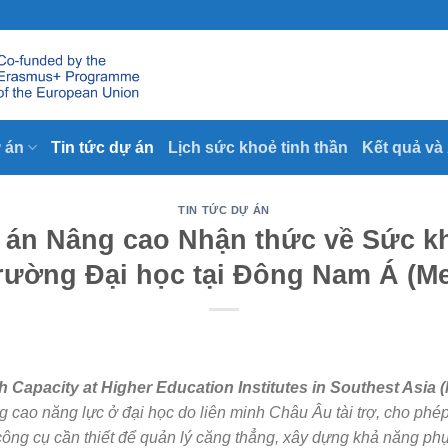
 án
Tin tức dự án
Lịch sức khoẻ tinh thần
Kết quả và
TIN TỨC DỰ ÁN
ự án Nâng cao Nhận thức về Sức k
trường Đại học tại Đông Nam Á (Me
h Capacity at Higher Education Institutes in Southest Asia 
cao năng lực ở đại học do liên minh Châu Âu tài trợ, cho phép
công cụ cần thiết để quản lý căng thẳng, xây dựng khả năng phục