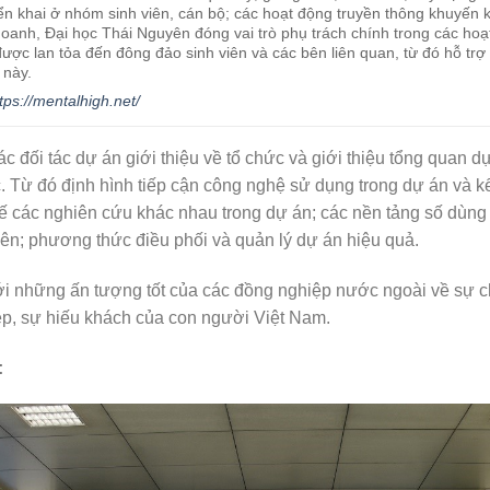
iển khai ở nhóm sinh viên, cán bộ; các hoạt động truyền thông khuyến
 doanh, Đại học Thái Nguyên đóng vai trò phụ trách chính trong các ho
ợc lan tỏa đến đông đảo sinh viên và các bên liên quan, từ đó hỗ trợ
 này.
tps://mentalhigh.net/
c đối tác dự án giới thiệu về tổ chức và giới thiệu tổng quan dự
. Từ đó định hình tiếp cận công nghệ sử dụng trong dự án và kế
ết kế các nghiên cứu khác nhau trong dự án; các nền tảng số dù
iên; phương thức điều phối và quản lý dự án hiệu quả.
 với những ấn tượng tốt của các đồng nghiệp nước ngoài về sự 
p, sự hiếu khách của con người Việt Nam.
: