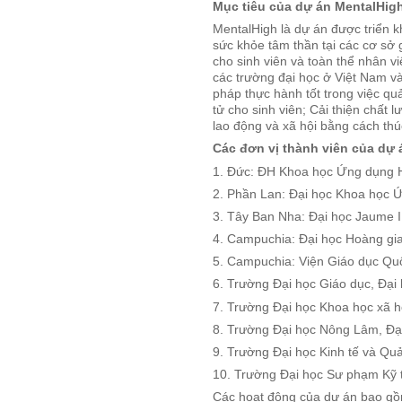
Mục tiêu của dự án
MentalHig
MentalHigh là dự án được triển k
sức khỏe tâm thần tại các cơ sở
cho sinh viên và toàn thể nhân vi
các trường đại học ở Việt Nam v
pháp thực hành tốt trong việc qu
tử cho sinh viên; Cải thiện chất
lao động và xã hội bằng cách thú
Các đơn vị thành viên của dự 
1. Đức: ĐH Khoa học Ứng d
2. Phần Lan: Đại học Khoa họ
3. Tây Ban Nha: Đại học Jaume
4. Campuchia: Đại học Hoàng
5. Campuchia: Viện Giáo dục 
6. Trường Đại học Giáo dục, Đại 
7. Trường Đại học Khoa học xã 
8. Trường Đại học Nông Lâm, Đạ
9. Trường Đại học Kinh tế và Qu
10. Trường Đại học Sư phạm Kỹ 
Các hoạt động của dự án bao gồm