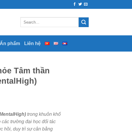
 Ấn phẩm
Liên hệ
hỏe Tâm thần
ntalHigh)
(MentalHigh)
trong khuôn khổ
 các trường đại học đối tác
 hồi, duy trì sự cân bằng