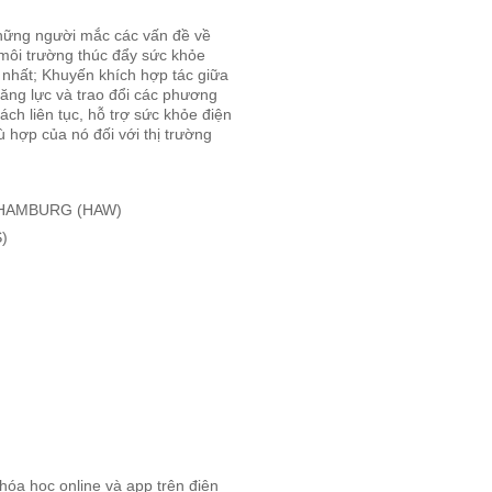
 những người mắc các vấn đề về
 môi trường thúc đẩy sức khỏe
t nhất; Khuyến khích hợp tác giữa
ăng lực và trao đổi các phương
ch liên tục, hỗ trợ sức khỏe điện
ù hợp của nó đối với thị trường
NHAMBURG (HAW)
)
hóa học online và app trên điện