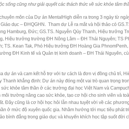
ộc sống cũng như giải quyết các thách thức về sức khỏe tâm th
ổi chuyên môn của Dự án MentalHigh diễn ra trong 3 ngày từ ng
c Giáo dục – ĐHQGHN. Tham dự Lễ ra mắt và hội thảo có GS.T
ng Hamburg, Đức; GS.TS. Nguyễn Qúy Thanh, Hiệu trưởng Tr
, Hiệu trưởng trường ĐH Nông Lâm – ĐH Thái Nguyên; TS Ph
nh; TS. Kean Tak, Phó Hiệu trưởng ĐH Hoàng Gia PhnomPenh
rường ĐH Kinh tế và Quản trị kinh doanh – ĐH Thái Nguyên, cù
 dự án và cam kết hỗ trợ với tư cách là đơn vị đồng chủ trì, 
Thanh khẳng định: Dự án này đóng một vai trò quan trọng tron
 sức khỏe tâm thần ở các trường đại học Việt Nam và Campuchi
 môi trường nâng cao sức khỏe, tạo cơ hội cho sinh viên và toà
t. Đây cũng là cơ hội học hỏi lẫn nhau tuyệt vời về các phương
thần ở mức độ xuyên quốc gia. Nhằm hướng tới mục tiêu phát tr
o bình đẳng trong giáo dục và khuyến khích học tập suốt đời c