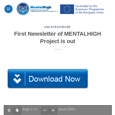
Skip
to
content
UNCATEGORIZED
First Newsletter of MENTALHIGH
Project is out
Page
1
/
4
Zoom
100%