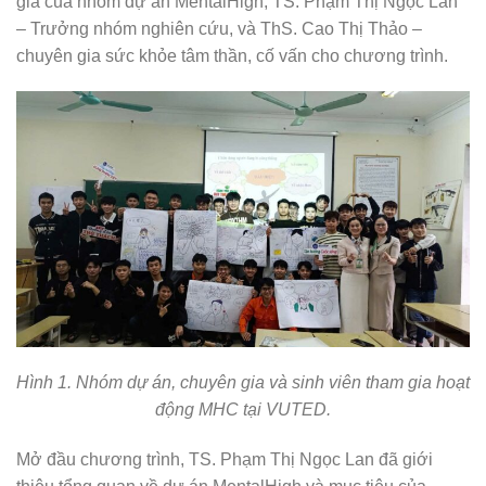
gia của nhóm dự án MentalHigh, TS. Phạm Thị Ngọc Lan
– Trưởng nhóm nghiên cứu, và ThS. Cao Thị Thảo –
chuyên gia sức khỏe tâm thần, cố vấn cho chương trình.
Hình 1. Nhóm dự án, chuyên gia và sinh viên tham gia hoạt
động MHC tại VUTED.
Mở đầu chương trình, TS. Phạm Thị Ngọc Lan đã giới