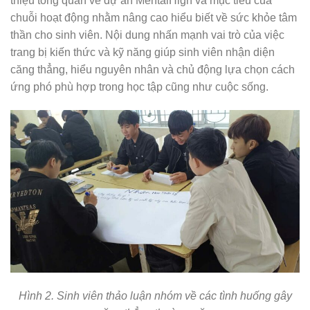
thiệu tổng quan về dự án MentalHigh và mục tiêu của
chuỗi hoạt động nhằm nâng cao hiểu biết về sức khỏe tâm
thần cho sinh viên. Nội dung nhấn mạnh vai trò của việc
trang bị kiến thức và kỹ năng giúp sinh viên nhận diện
căng thẳng, hiểu nguyên nhân và chủ động lựa chọn cách
ứng phó phù hợp trong học tập cũng như cuộc sống.
Hình 2. Sinh viên thảo luận nhóm về các tình huống gây