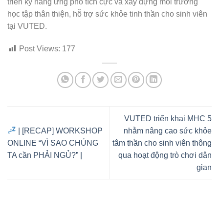
triển kỹ năng ứng phó tích cực và xây dựng môi trường
học tập thân thiện, hỗ trợ sức khỏe tinh thần cho sinh viên
tại VUTED.
Post Views:
177
VUTED triển khai MHC 5
| [RECAP] WORKSHOP
nhằm nâng cao sức khỏe
ONLINE “VÌ SAO CHÚNG
tâm thần cho sinh viên thông
TA cần PHẢI NGỦ?” |
qua hoạt động trò chơi dân
gian