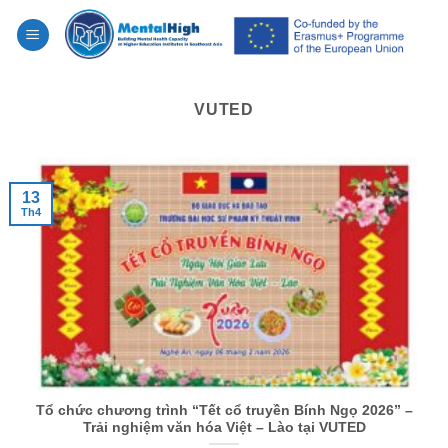
Skip
to
content
VUTED
13
Th4
Tổ chức chương trình “Tết cổ truyền Bính Ngọ 2026” –
Trải nghiệm văn hóa Việt – Lào tại VUTED