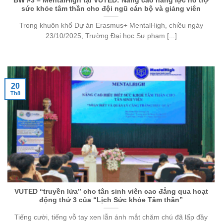
BW #3 – MentalHigh tại VUTED: Nâng cao năng lực hỗ trợ
sức khỏe tâm thần cho đội ngũ cán bộ và giảng viên
Trong khuôn khổ Dự án Erasmus+ MentalHigh, chiều ngày
23/10/2025, Trường Đại học Sư phạm [...]
20
Th8
VUTED “truyền lửa” cho tân sinh viên cao đẳng qua hoạt
động thứ 3 của “Lịch Sức khỏe Tâm thần”
Tiếng cười, tiếng vỗ tay xen lẫn ánh mắt chăm chú đã lấp đầy