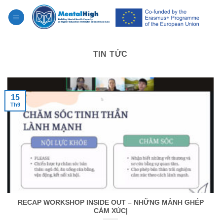
Skip
to
content
TIN TỨC
15
Th9
RECAP WORKSHOP INSIDE OUT – NHỮNG MẢNH GHÉP
CẢM XÚC|