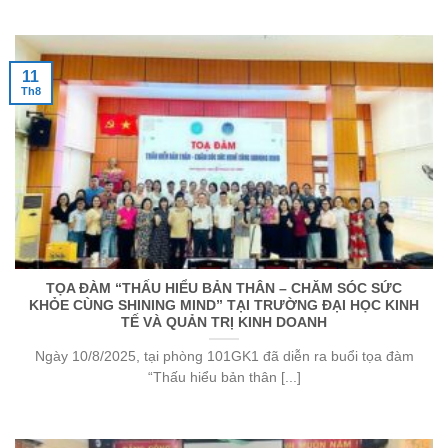
11
Th8
TỌA ĐÀM “THẤU HIỂU BẢN THÂN – CHĂM SÓC SỨC
KHỎE CÙNG SHINING MIND” TẠI TRƯỜNG ĐẠI HỌC KINH
TẾ VÀ QUẢN TRỊ KINH DOANH
Ngày 10/8/2025, tại phòng 101GK1 đã diễn ra buổi tọa đàm
“Thấu hiểu bản thân [...]